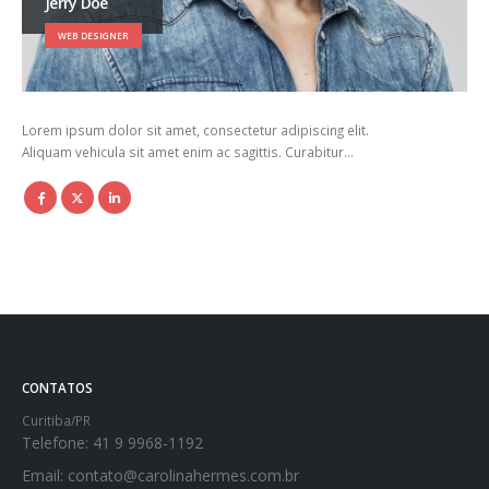
Jerry Doe
WEB DESIGNER
Lorem ipsum dolor sit amet, consectetur adipiscing elit.
Aliquam vehicula sit amet enim ac sagittis. Curabitur…
CONTATOS
Curitiba/PR
Telefone:
41 9 9968-1192
Email:
contato@carolinahermes.com.br