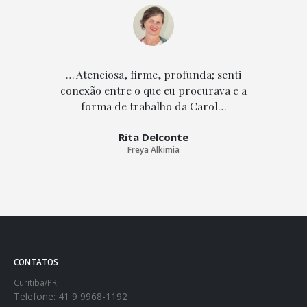
… Atenciosa, firme, profunda; senti
conexão entre o que eu procurava e a
conse
forma de trabalho da Carol…
met
odio
Rita Delconte
Freya Alkimia
CONTATOS
Curitiba/PR
Telefone:
41 9 9968-1192