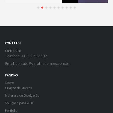
CONTATOS
Curitiba/PR
Telefone:
41 9 9968-1192
Email:
contato@carolinahermes.com.br
PÁGINAS
Sobre
Criação de Marcas
Materiais de Divulgação
Soluções para WEB
Portfólio