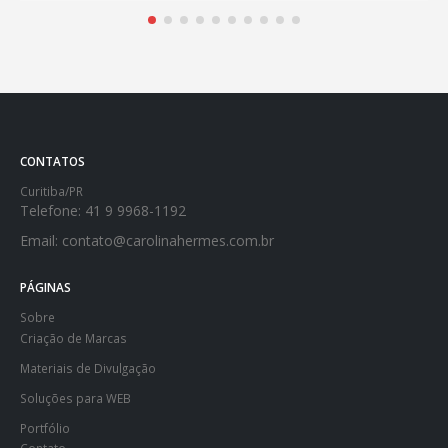
CONTATOS
Curitiba/PR
Telefone:
41 9 9968-1192
Email:
contato@carolinahermes.com.br
PÁGINAS
Sobre
Criação de Marcas
Materiais de Divulgação
Soluções para WEB
Portfólio