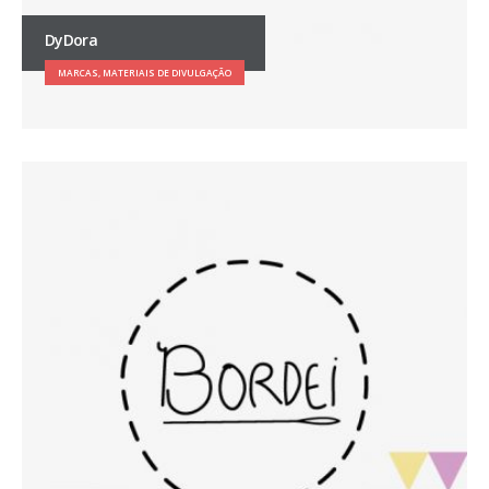
DyDora
MARCAS, MATERIAIS DE DIVULGAÇÃO