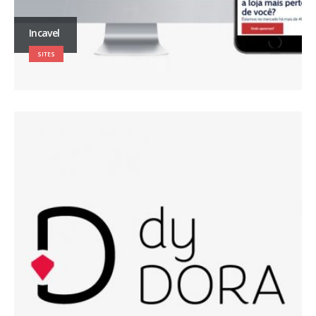
Incavel
SITES