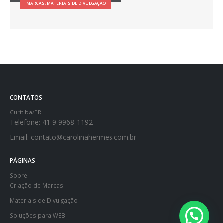
MARCAS, MATERIAIS DE DIVULGAÇÃO
CONTATOS
Curitiba/PR
Telefone:
41 9 9968-1192
Email:
contato@carolinahermes.com.br
PÁGINAS
Sobre
Criação de Marcas
Materiais de Divulgação
Soluções para WEB