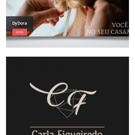
DyDora
SITES